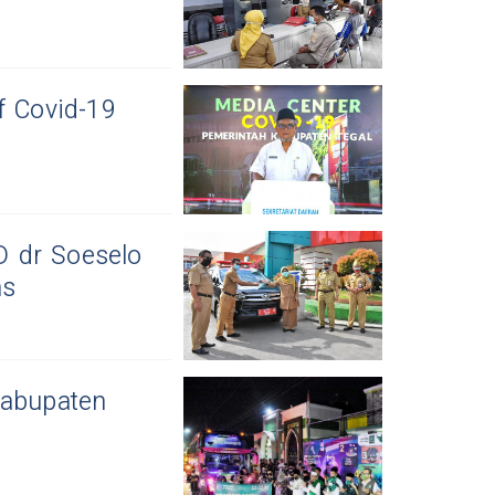
f Covid-19
 dr Soeselo
ns
Kabupaten