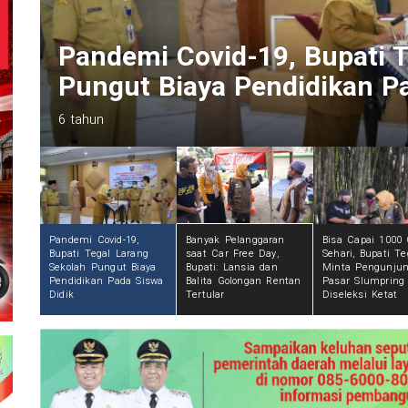
Banyak Pelanggaran saat Ca
Lansia dan Balita Golongan
6 tahun
Pandemi Covid-19,
Banyak Pelanggaran
Bisa Capai 1000
Bupati Tegal Larang
saat Car Free Day,
Sehari, Bupati Te
Sekolah Pungut Biaya
Bupati: Lansia dan
Minta Pengunju
Pendidikan Pada Siswa
Balita Golongan Rentan
Pasar Slumpring
Didik
Tertular
Diseleksi Ketat