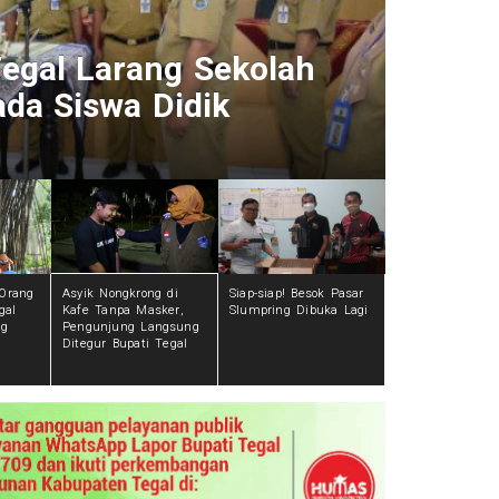
r Free Day, Bupati:
Bisa 
 Rentan Tertular
Pengu
6 tahun
 Orang
Asyik Nongkrong di
Siap-siap! Besok Pasar
gal
Kafe Tanpa Masker,
Slumpring Dibuka Lagi
ng
Pengunjung Langsung
Ditegur Bupati Tegal