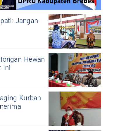
pati: Jangan
motongan Hewan
 Ini
Daging Kurban
enerima