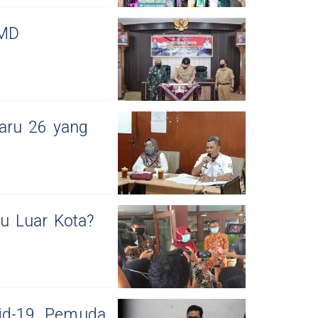
MMD
aru 26 yang
u Luar Kota?
d-19, Pemuda