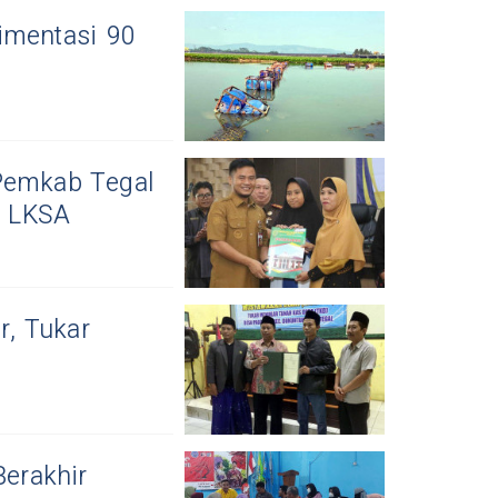
imentasi 90
Pemkab Tegal
k LKSA
, Tukar
Berakhir