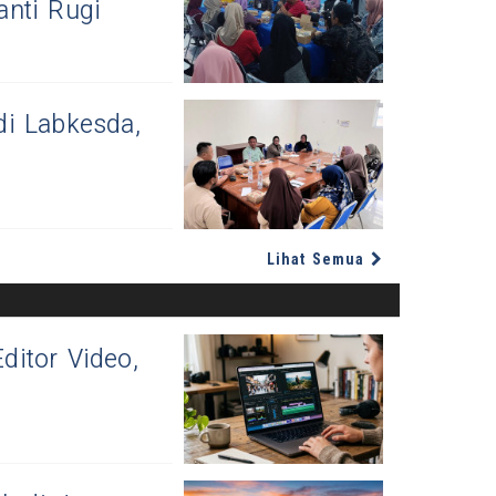
nti Rugi
di Labkesda,
Lihat Semua
itor Video,