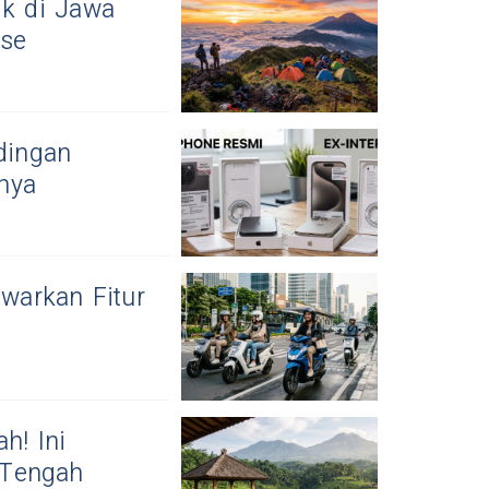
k di Jawa
ise
dingan
nya
awarkan Fitur
h! Ini
 Tengah