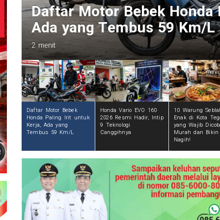
,
Honda Vario EVO 160 2026 R
Teknologi Canggihnya
22 menit
Daftar Motor Bebek
Honda Vario EVO 160
10 Warung Sebla
Honda Paling Irit untuk
2026 Resmi Hadir, Intip
Enak di Kota Teg
Kerja, Ada yang
9 Teknologi
yang Wajib Dicob
Tembus 59 Km/L
Canggihnya
Murah dan Bikin
Nagih!