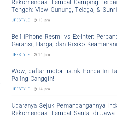
Rekomendasi Tempat Camping Terbai
Tengah: View Gunung, Telaga, & Sunr
LIFESTYLE
13 jam
Beli iPhone Resmi vs Ex-Inter: Perban
Garansi, Harga, dan Risiko Keamanan
LIFESTYLE
14 jam
Wow, daftar motor listrik Honda Ini T
Paling Canggih!
k
LIFESTYLE
14 jam
Udaranya Sejuk Pemandangannya Inda
Rekomendasi Tempat Santai di Jawa