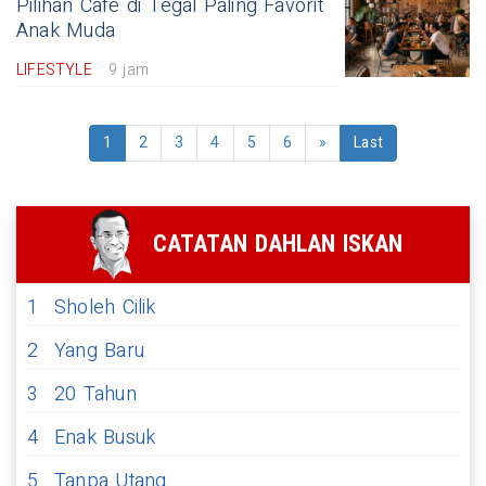
Pilihan Cafe di Tegal Paling Favorit
Anak Muda
LIFESTYLE
9 jam
1
2
3
4
5
6
»
Last
CATATAN DAHLAN ISKAN
1
Sholeh Cilik
2
Yang Baru
3
20 Tahun
4
Enak Busuk
5
Tanpa Utang