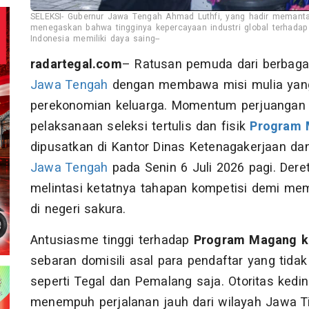
SELEKSI- Gubernur Jawa Tengah Ahmad Luthfi, yang hadir memant
menegaskan bahwa tingginya kepercayaan industri global terhadap
Indonesia memiliki daya saing--
radartegal.com
– Ratusan pemuda dari berbagai 
Jawa Tengah
dengan membawa misi mulia yang
perekonomian keluarga. Momentum perjuangan t
pelaksanaan seleksi tertulis dan fisik
Program 
dipusatkan di Kantor Dinas Ketenagakerjaan dan
Jawa Tengah
pada Senin 6 Juli 2026 pagi. Der
melintasi ketatnya tahapan kompetisi demi memb
di negeri sakura.
Antusiasme tinggi terhadap
Program Magang k
sebaran domisili asal para pendaftar yang tid
seperti Tegal dan Pemalang saja. Otoritas kedi
menempuh perjalanan jauh dari wilayah Jawa Tim