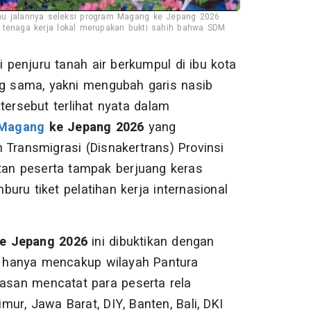
au jalannya seleksi program Magang ke Jepang 2026
 tenaga kerja lokal merupakan bukti sahih bahwa SDM
penjuru tanah air berkumpul di ibu kota
 sama, yakni mengubah garis nasib
ersebut terlihat nyata dalam
Magang
ke Jepang 2026
yang
 Transmigrasi (Disnakertrans) Provinsi
etan peserta tampak berjuang keras
uru tiket pelatihan kerja internasional
e Jepang 2026
ini dibuktikan dengan
ak hanya mencakup wilayah Pantura
nasan mencatat para peserta rela
ur, Jawa Barat, DIY, Banten, Bali, DKI