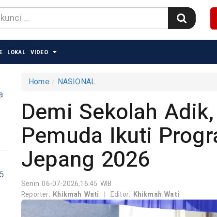
E
LOKAL
VIDEO
Home
NASIONAL
a
Demi Sekolah Adik,
Pemuda Ikuti Prog
Jepang 2026
6
Senin 06-07-2026,16:45 WIB
Reporter:
Khikmah Wati
|
Editor:
Khikmah Wati