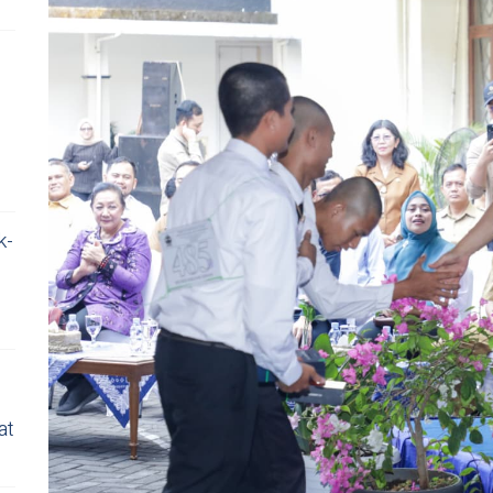
p
k-
a
at