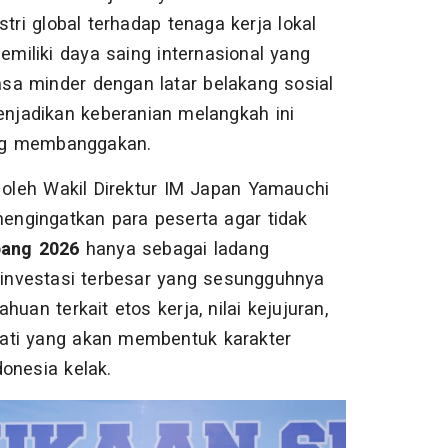
ri global terhadap tenaga kerja lokal
iliki daya saing internasional yang
asa minder dengan latar belakang sosial
njadikan keberanian melangkah ini
ng membanggakan.
n oleh Wakil Direktur IM Japan Yamauchi
mengingatkan para peserta agar tidak
ang 2026
hanya sebagai ladang
 investasi terbesar yang sesungguhnya
uan terkait etos kerja, nilai kejujuran,
ati yang akan membentuk karakter
onesia kelak.