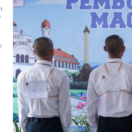
t
h
i: