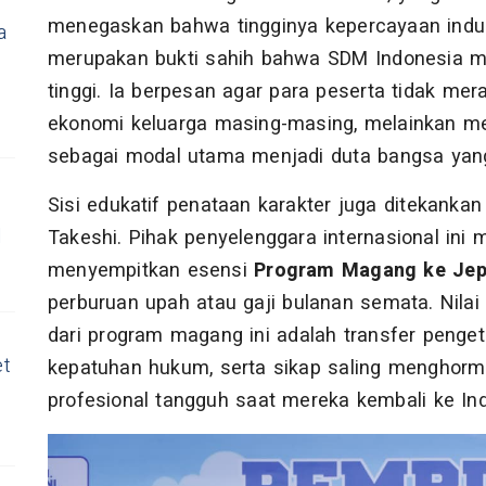
menegaskan bahwa tingginya kepercayaan indust
a
merupakan bukti sahih bahwa SDM Indonesia mem
tinggi. Ia berpesan agar para peserta tidak mer
ekonomi keluarga masing-masing, melainkan me
sebagai modal utama menjadi duta bangsa ya
Sisi edukatif penataan karakter juga ditekanka
d
Takeshi. Pihak penyelenggara internasional ini 
menyempitkan esensi
Program Magang ke Jep
perburuan upah atau gaji bulanan semata. Nilai
dari program magang ini adalah transfer pengetah
et
kepatuhan hukum, serta sikap saling menghorm
profesional tangguh saat mereka kembali ke Ind