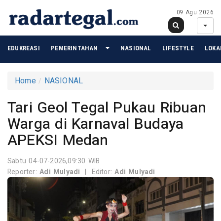
09 Agu 2026
EDUKREASI
PEMERINTAHAN
NASIONAL
LIFESTYLE
LOKA
Home
NASIONAL
Tari Geol Tegal Pukau Ribuan
Warga di Karnaval Budaya
APEKSI Medan
Sabtu 04-07-2026,09:30 WIB
Reporter:
Adi Mulyadi
|
Editor:
Adi Mulyadi