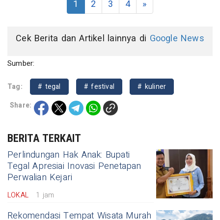
1
2
3
4
»
Cek Berita dan Artikel lainnya di
Google News
Sumber:
Tag:
# tegal
# festival
# kuliner
Share:
BERITA TERKAIT
Perlindungan Hak Anak: Bupati
Tegal Apresiai Inovasi Penetapan
Perwalian Kejari
LOKAL
1 jam
Rekomendasi Tempat Wisata Murah