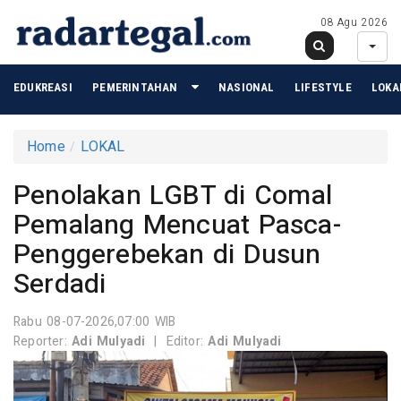
08 Agu 2026
EDUKREASI
PEMERINTAHAN
NASIONAL
LIFESTYLE
LOKA
Home
LOKAL
Penolakan LGBT di Comal
Pemalang Mencuat Pasca-
Penggerebekan di Dusun
Serdadi
Rabu 08-07-2026,07:00 WIB
Reporter:
Adi Mulyadi
|
Editor:
Adi Mulyadi