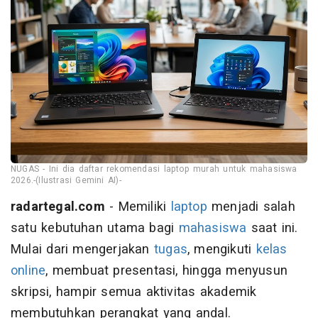
NUGAS - Ini dia daftar rekomendasi laptop murah untuk mahasiswa
2026.-(Ilustrasi Gemini AI)-
radartegal.com
- Memiliki
laptop
menjadi salah
satu kebutuhan utama bagi
mahasiswa
saat ini.
Mulai dari mengerjakan
tugas
, mengikuti
kelas
online
, membuat presentasi, hingga menyusun
skripsi, hampir semua aktivitas akademik
membutuhkan perangkat yang andal.