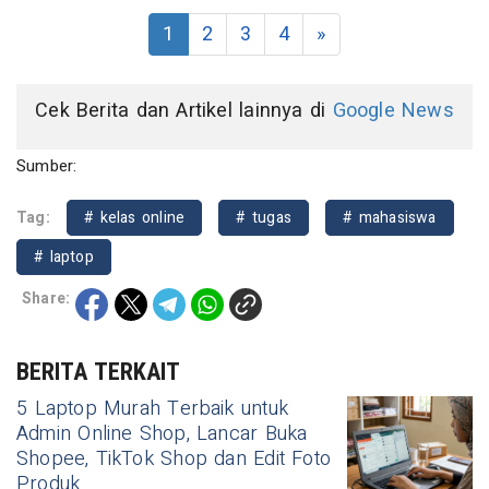
1
2
3
4
»
Cek Berita dan Artikel lainnya di
Google News
Sumber:
Tag:
# kelas online
# tugas
# mahasiswa
# laptop
Share:
BERITA TERKAIT
5 Laptop Murah Terbaik untuk
Admin Online Shop, Lancar Buka
Shopee, TikTok Shop dan Edit Foto
Produk