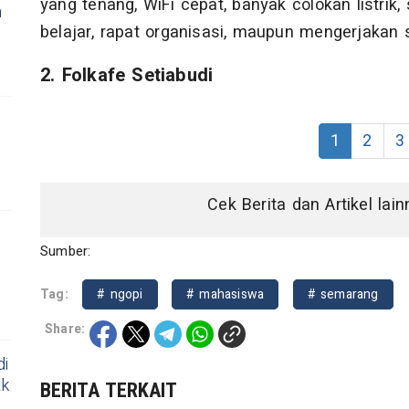
yang tenang, WiFi cepat, banyak colokan listri
n
belajar, rapat organisasi, maupun mengerjakan s
2. Folkafe Setiabudi
1
2
3
Cek Berita dan Artikel lai
Sumber:
Tag:
# ngopi
# mahasiswa
# semarang
Share:
di
ak
BERITA TERKAIT