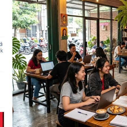
di
ak