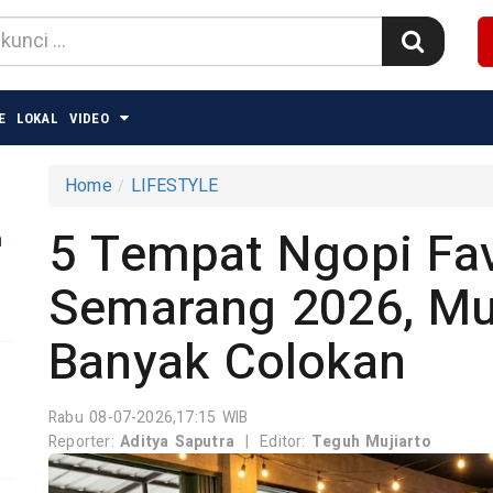
E
LOKAL
VIDEO
Home
LIFESTYLE
5 Tempat Ngopi Fa
n
Semarang 2026, Mur
Banyak Colokan
Rabu 08-07-2026,17:15 WIB
Reporter:
Aditya Saputra
|
Editor:
Teguh Mujiarto