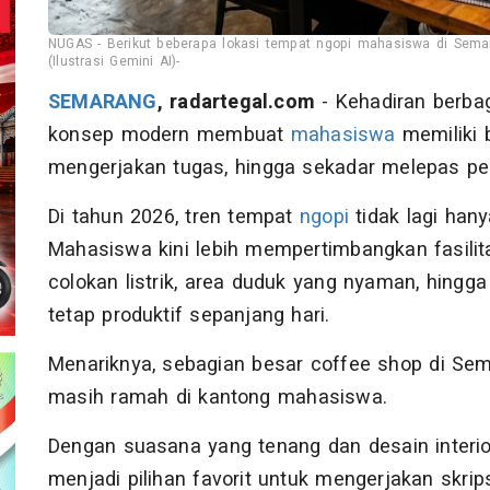
NUGAS - Berikut beberapa lokasi tempat ngopi mahasiswa di Semar
(Ilustrasi Gemini AI)-
SEMARANG
, radartegal.com
- Kehadiran berbag
konsep modern membuat
mahasiswa
memiliki b
mengerjakan tugas, hingga sekadar melepas pena
Di tahun 2026, tren tempat
ngopi
tidak lagi han
Mahasiswa kini lebih mempertimbangkan fasilita
colokan listrik, area duduk yang nyaman, hingg
tetap produktif sepanjang hari.
Menariknya, sebagian besar coffee shop di S
masih ramah di kantong mahasiswa.
Dengan suasana yang tenang dan desain interior
menjadi pilihan favorit untuk mengerjakan skrip