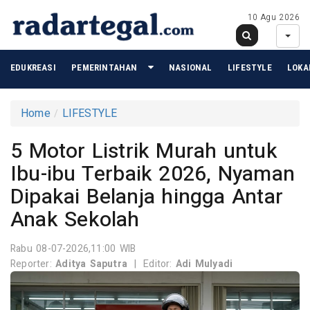
10 Agu 2026
EDUKREASI
PEMERINTAHAN
NASIONAL
LIFESTYLE
LOKA
Home
LIFESTYLE
5 Motor Listrik Murah untuk
Ibu-ibu Terbaik 2026, Nyaman
Dipakai Belanja hingga Antar
Anak Sekolah
Rabu 08-07-2026,11:00 WIB
Reporter:
Aditya Saputra
|
Editor:
Adi Mulyadi