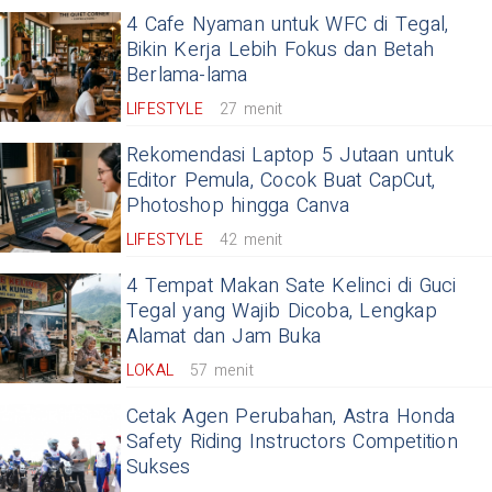
4 Cafe Nyaman untuk WFC di Tegal,
Bikin Kerja Lebih Fokus dan Betah
Berlama-lama
LIFESTYLE
27 menit
Rekomendasi Laptop 5 Jutaan untuk
Editor Pemula, Cocok Buat CapCut,
Photoshop hingga Canva
LIFESTYLE
42 menit
4 Tempat Makan Sate Kelinci di Guci
Tegal yang Wajib Dicoba, Lengkap
Alamat dan Jam Buka
LOKAL
57 menit
Cetak Agen Perubahan, Astra Honda
Safety Riding Instructors Competition
Sukses