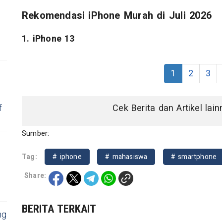
Rekomendasi iPhone Murah di Juli 2026
t
1. iPhone 13
1
2
3
Cek Berita dan Artikel lai
f
Sumber:
Tag:
# iphone
# mahasiswa
# smartphone
Share:
BERITA TERKAIT
ng