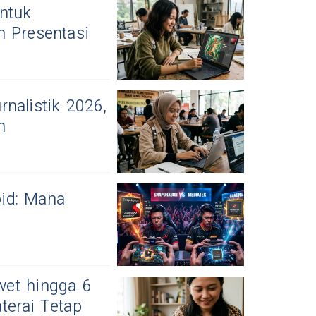
ntuk
n Presentasi
nalistik 2026,
n
id: Mana
et hingga 6
terai Tetap