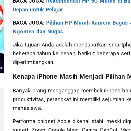
BACA JUGA:
Rekomendasi HP 5G Murah di Bul
Depan untuk Pelajar
BACA JUGA:
Pilihan HP Murah Kamera Bagus Ju
Ngonten dan Nugas
Jika tujuan Anda adalah mendapatkan smartph
beberapa tahun ke depan, berikut beberapa ser
dipertimbangkan.
Kenapa iPhone Masih Menjadi Pilihan
Banyak orang menganggap membeli iPhone hanya 
produktivitas, perangkat ini memiliki sejumlah 
mahasiswa.
Performa chipset Apple dikenal stabil meski di
seperti Zoom, Google Meet, Canva, CapCut, Micro