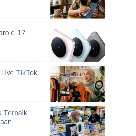
droid 17
Live TikTok,
 Terbaik
taan