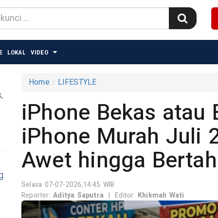
E
LOKAL
VIDEO
Home
LIFESTYLE
,
iPhone Bekas atau B
iPhone Murah Juli 
Awet hingga Bertah
g
Selasa 07-07-2026,14:45 WIB
Reporter:
Aditya Saputra
|
Editor:
Khikmah Wati