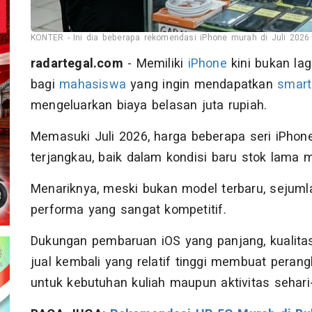
KONTER - Ini dia beberapa rekomendasi iPhone murah di Juli 2026 y
radartegal.com
- Memiliki
iPhone
kini bukan lag
bagi
mahasiswa
yang ingin mendapatkan
smar
mengeluarkan biaya belasan juta rupiah.
Memasuki Juli 2026, harga beberapa seri iPho
terjangkau, baik dalam kondisi baru stok lama 
Menariknya, meski bukan model terbaru, seju
performa yang sangat kompetitif.
Dukungan pembaruan iOS yang panjang, kualitas
jual kembali yang relatif tinggi membuat perangk
untuk kebutuhan kuliah maupun aktivitas sehari-