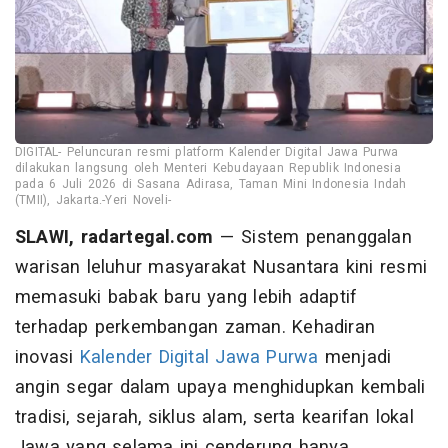
DIGITAL- Peluncuran resmi platform Kalender Digital Jawa Purwa
dilakukan langsung oleh Menteri Kebudayaan Republik Indonesia
pada 6 Juli 2026 di Sasana Adirasa, Taman Mini Indonesia Indah
(TMII), Jakarta.-Yeri Noveli-
SLAWI, radartegal.com
— Sistem penanggalan
warisan leluhur masyarakat Nusantara kini resmi
memasuki babak baru yang lebih adaptif
terhadap perkembangan zaman. Kehadiran
inovasi
Kalender
Digital
Jawa Purwa
menjadi
angin segar dalam upaya menghidupkan kembali
tradisi, sejarah, siklus alam, serta kearifan lokal
Jawa yang selama ini cenderung hanya