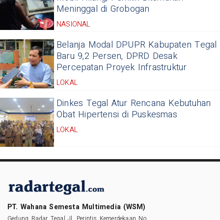
Meninggal di Grobogan
NASIONAL
Belanja Modal DPUPR Kabupaten Tegal
Baru 9,2 Persen, DPRD Desak
Percepatan Proyek Infrastruktur
LOKAL
Dinkes Tegal Atur Rencana Kebutuhan
Obat Hipertensi di Puskesmas
LOKAL
PT. Wahana Semesta Multimedia (WSM)
Gedung Radar Tegal Jl. Perintis Kemerdekaan No.