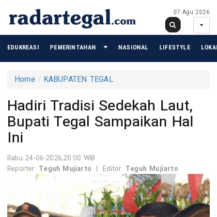
07 Agu 2026
EDUKREASI
PEMERINTAHAN
NASIONAL
LIFESTYLE
LOKA
Home
KABUPATEN TEGAL
Hadiri Tradisi Sedekah Laut,
Bupati Tegal Sampaikan Hal
Ini
Rabu 24-06-2026,20:00 WIB
Reporter:
Teguh Mujiarto
|
Editor:
Teguh Mujiarto